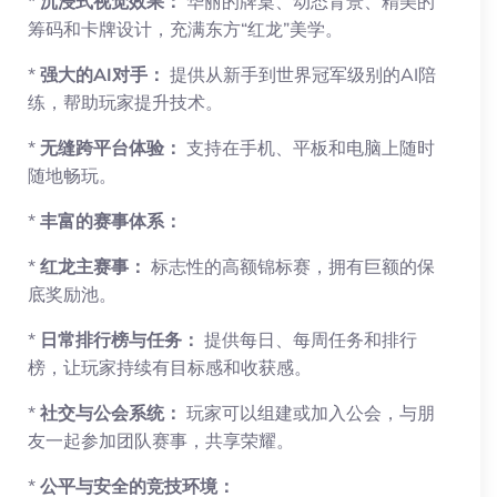
*
沉浸式视觉效果：
华丽的牌桌、动态背景、精美的
筹码和卡牌设计，充满东方“红龙”美学。
*
强大的AI对手：
提供从新手到世界冠军级别的AI陪
练，帮助玩家提升技术。
*
无缝跨平台体验：
支持在手机、平板和电脑上随时
随地畅玩。
*
丰富的赛事体系：
*
红龙主赛事：
标志性的高额锦标赛，拥有巨额的保
底奖励池。
*
日常排行榜与任务：
提供每日、每周任务和排行
榜，让玩家持续有目标感和收获感。
*
社交与公会系统：
玩家可以组建或加入公会，与朋
友一起参加团队赛事，共享荣耀。
*
公平与安全的竞技环境：