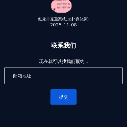
红龙扑克重案(红龙扑克伙牌)
2025-11-08
联系我们
现在就可以找我们预约...
提交