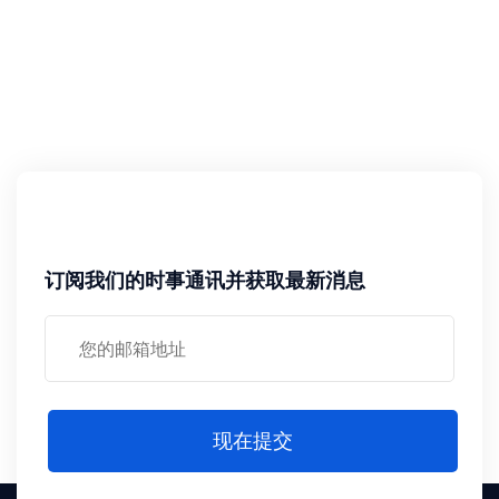
订阅我们的时事通讯并获取最新消息
现在提交