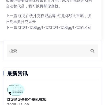
如果你需要我帮你搜索其官方网址或其他棋牌游戏的
合法替代品，我可以再帮你查找。
上一篇
红龙在线扑克权威品牌_红龙杯战火重燃，济
州岛再掀扑克风云
下一篇
红龙扑克和gg扑克红龙扑克和gg扑克的区别
最新资讯
红龙黑龙是哪个单机游戏
2025-11-09