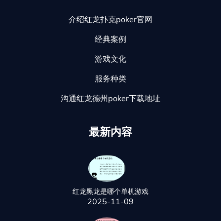
介绍红龙扑克poker官网
经典案例
游戏文化
服务种类
沟通红龙德州poker下载地址
最新内容
红龙黑龙是哪个单机游戏
2025-11-09