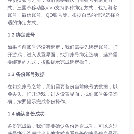
在切换账号之前，我们需要确认当前账号的绑定方
式。三国杀移动版vivo支持多种绑定方式，包括游客
账号、微信账号、QQ账号等。根据自己的情况选择合
适的绑定方式。
1.2 绑定账号
如果当前账号还没有绑定，我们需要先绑定账号。打
开游戏，进入设置界面，找到账号绑定选项，选择需
要绑定的方式，按照提示完成绑定操作。
1.3 备份账号数据
在切换账号之前，我们需要备份当前账号的数据，以
免丢失。打开游戏，进入设置界面，找到账号备份选
项，按照提示完成备份操作。
1.4 确认备份成功
备份完成后，我们需要确认备份是否成功。可以通过
账号绑定选项或者其他方式查看备份的账号信息是否