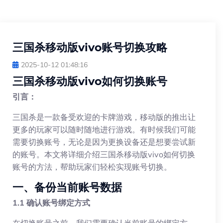
三国杀移动版vivo账号切换攻略
2025-10-12 01:48:16
三国杀移动版vivo如何切换账号
引言：
三国杀是一款备受欢迎的卡牌游戏，移动版的推出让
更多的玩家可以随时随地进行游戏。有时候我们可能
需要切换账号，无论是因为更换设备还是想要尝试新
的账号。本文将详细介绍三国杀移动版vivo如何切换
账号的方法，帮助玩家们轻松实现账号切换。
一、备份当前账号数据
1.1 确认账号绑定方式