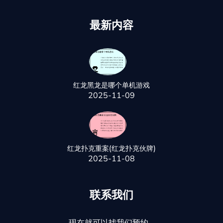
最新内容
红龙黑龙是哪个单机游戏
2025-11-09
红龙扑克重案(红龙扑克伙牌)
2025-11-08
联系我们
现在就可以找我们预约...