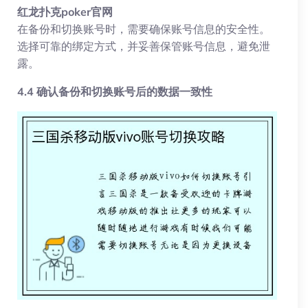
红龙扑克poker官网
在备份和切换账号时，需要确保账号信息的安全性。
选择可靠的绑定方式，并妥善保管账号信息，避免泄
露。
4.4 确认备份和切换账号后的数据一致性